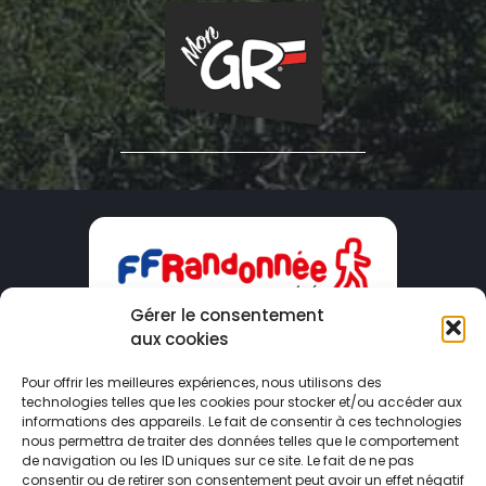
Gérer le consentement
aux cookies
CDRP09
Pour offrir les meilleures expériences, nous utilisons des
technologies telles que les cookies pour stocker et/ou accéder aux
Maison du Tourisme – 2 Boulevard Du Sud
informations des appareils. Le fait de consentir à ces technologies
09000 FOIX
nous permettra de traiter des données telles que le comportement
de navigation ou les ID uniques sur ce site. Le fait de ne pas
consentir ou de retirer son consentement peut avoir un effet négatif