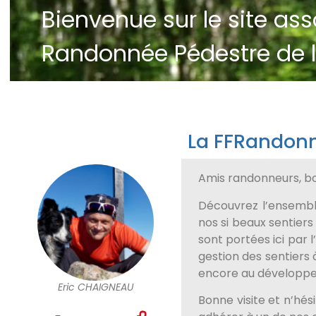
Bienvenue sur le site as
Randonnée Pédestre de l'
La FFRandonn
Amis randonneurs, bo
Découvrez l’ensembl
nos si beaux sentiers
sont portées ici par
gestion des sentiers 
encore au développe
Eric CHAIGNEAU
Bonne visite et n’hés