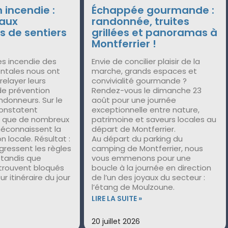
 incendie :
Échappée gourmande :
 aux
randonnée, truites
s de sentiers
grillées et panoramas à
Montferrier !
es incendie des
Envie de concilier plaisir de la
ntales nous ont
marche, grands espaces et
 relayer leurs
convivialité gourmande ?
de prévention
Rendez-vous le dimanche 23
ndonneurs. Sur le
août pour une journée
 constatent
exceptionnelle entre nature,
t que de nombreux
patrimoine et saveurs locales au
éconnaissent la
départ de Montferrier.
 locale. Résultat :
Au départ du parking du
gressent les règles
camping de Montferrier, nous
, tandis que
vous emmenons pour une
etrouvent bloqués
boucle à la journée en direction
ur itinéraire du jour
de l’un des joyaux du secteur :
l’étang de Moulzoune.
LIRE LA SUITE »
20 juillet 2026