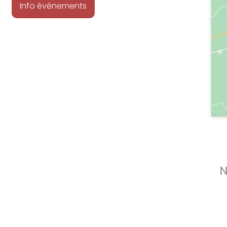
Info événements
N