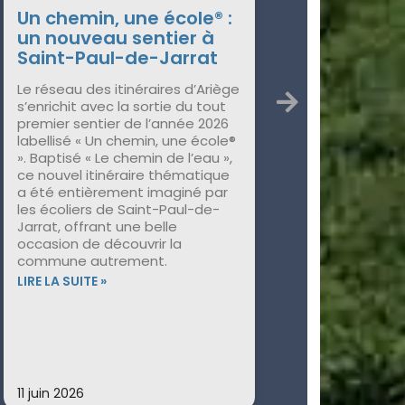
Un chemin, une école® :
un nouveau sentier à
Saint-Paul-de-Jarrat
Le réseau des itinéraires d’Ariège
s’enrichit avec la sortie du tout
premier sentier de l’année 2026
labellisé « Un chemin, une école®
». Baptisé « Le chemin de l’eau »,
ce nouvel itinéraire thématique
a été entièrement imaginé par
les écoliers de Saint-Paul-de-
Jarrat, offrant une belle
occasion de découvrir la
commune autrement.
LIRE LA SUITE »
11 juin 2026