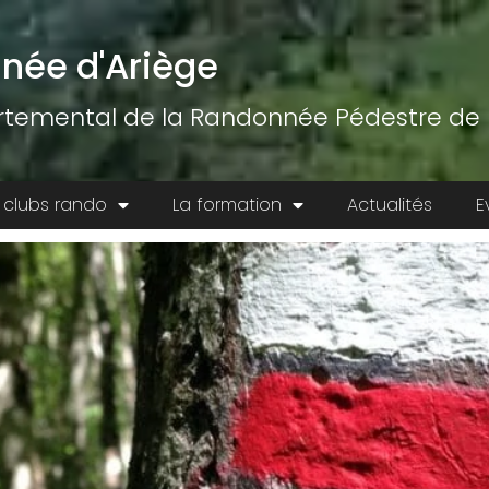
née d'Ariège
temental de la Randonnée Pédestre de l
 clubs rando
La formation
Actualités
E