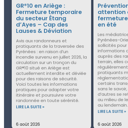
GR®10 en Ariège :
Prévention
Fermeture temporaire
attention
du secteur Étang
fermeture
d’Ayes – Cap des
en été
Lauses & Déviation
Les médiatric
Pyrénées-Orie
Avis aux randonneurs et
sollicités pour
pratiquants de la traversée des
informations 
Pyrénées : en raison d’un
auprès des ra
incendie survenu en juillet 2026, la
terrain, elles
circulation sur un tronçon du
régulièremen
GR®10 situé en Ariège est
pratiquants m
actuellement interdite et déviée
réglementation
pour des raisons de sécurité.
certains trans
Voici toutes les informations
sans le savoir
pratiques pour adapter votre
d’autres se r
itinéraire et poursuivre votre
au milieu de le
randonnée en toute sérénité.
au lendemain.
LIRE LA SUITE »
LIRE LA SUITE »
6 août 2026
6 août 2026