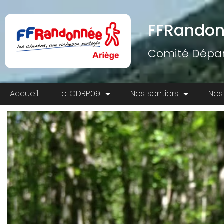
FFRandon
Comité Dépar
Accueil
Le CDRP09
Nos sentiers
Nos