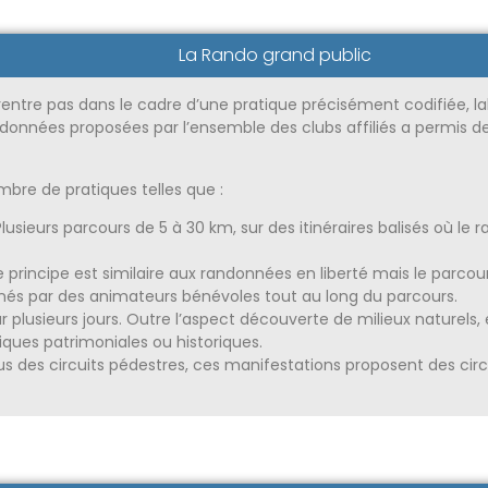
La Rando grand public
rentre pas dans le cadre d’une pratique précisément codifiée, la
ndonnées proposées par l’ensemble des clubs affiliés a permis d
mbre de pratiques telles que :
lusieurs parcours de 5 à 30 km, sur des itinéraires balisés où l
rincipe est similaire aux randonnées en liberté mais le parcours 
s par des animateurs bénévoles tout au long du parcours.
plusieurs jours. Outre l’aspect découverte de milieux naturels,
iques patrimoniales ou historiques.
us des circuits pédestres, ces manifestations proposent des circ