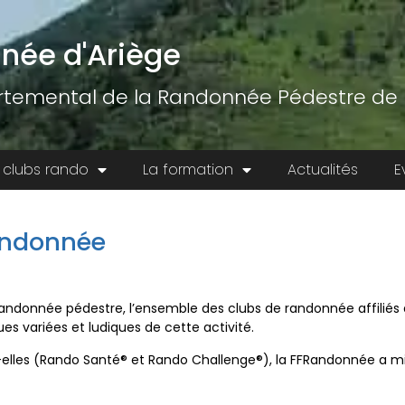
née d'Ariège
temental de la Randonnée Pédestre de l
 clubs rando
La formation
Actualités
E
randonnée
donnée pédestre, l’ensemble des clubs de randonnée affiliés à 
s variées et ludiques de cette activité.
e-elles (Rando Santé® et Rando Challenge®), la FFRandonnée a mis