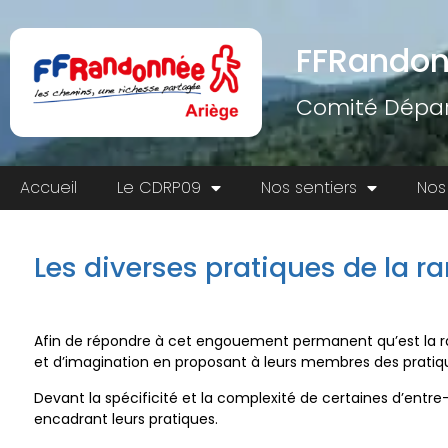
FFRandon
Comité Dépar
Accueil
Le CDRP09
Nos sentiers
Nos
Les diverses pratiques de la 
Afin de répondre à cet engouement permanent qu’est la ran
et d’imagination en proposant à leurs membres des pratique
Devant la spécificité et la complexité de certaines d’entr
encadrant leurs pratiques.