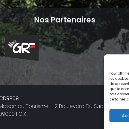
Nos Partenaires
Pour offrir
les cookies
de consenti
que le comp
pas consent
a
CDRP09
certaines c
05
Maison du Tourisme – 2 Boulevard Du Sud
09000 FOIX
Ac