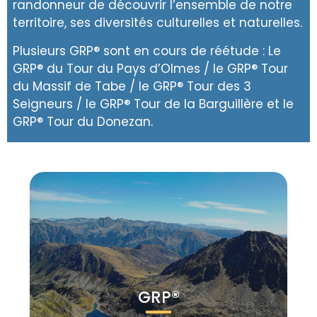
randonneur de découvrir l’ensemble de notre
territoire, ses diversités culturelles et naturelles.
Plusieurs GRP® sont en cours de réétude : Le
GRP® du Tour du Pays d’Olmes / le GRP® Tour
du Massif de Tabe / le GRP® Tour des 3
Seigneurs / le GRP® Tour de la Barguillère et le
GRP® Tour du Donezan.
GRP®