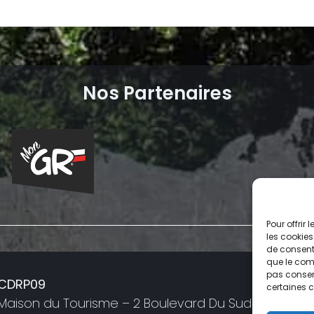
Nos Partenaires
Pour offrir
les cookies
de consenti
que le comp
pas consent
a
CDRP09
certaines c
05
Maison du Tourisme – 2 Boulevard Du Sud