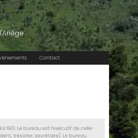
'Ariège
vénements
Contact
 1901. Le bureau est l’exécutif de celle-
ent, trésorier, secrétaire). Le bureau