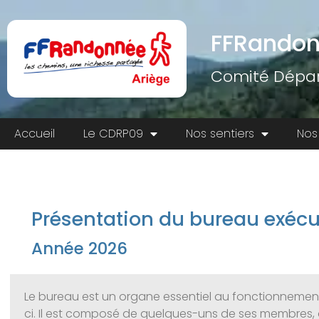
FFRandon
Comité Dépar
Accueil
Le CDRP09
Nos sentiers
Nos
Présentation du bureau exécu
Année 2026
Le bureau est un organe essentiel au fonctionnement du
ci. Il est composé de quelques-uns de ses membres, aya