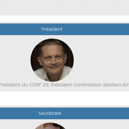
Président
Président du CDRP 09, Président Commission Sentiers Iti
Secrétaire