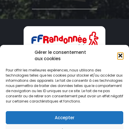
Gérer le consentement
aux cookies
CDRP09
Pour offrir les meilleures expériences, nous utilisons des
technologies telles que les cookies pour stocker et/ou accéder aux
Maison du Tourisme – 2 Boulevard Du Sud
informations des appareils. Le fait de consentir à ces technologies
09000 FOIX
nous permettra de traiter des données telles que le comportement
de navigation ou les ID uniques sur ce site. Le fait de ne pas
consentir ou de retirer son consentement peut avoir un effet négatif
ariege@ffrandonnee.fr
sur certaines caractéristiques et fonctions.
05 34 09 02 09
Accepter