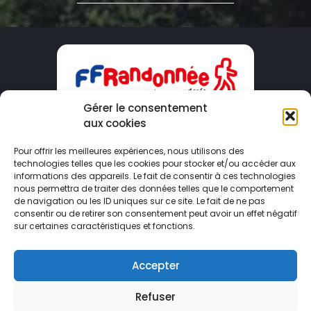
Gérer le consentement
aux cookies
CDRP09
Pour offrir les meilleures expériences, nous utilisons des
technologies telles que les cookies pour stocker et/ou accéder aux
Maison du Tourisme – 2 Boulevard Du Sud
informations des appareils. Le fait de consentir à ces technologies
09000 FOIX
nous permettra de traiter des données telles que le comportement
de navigation ou les ID uniques sur ce site. Le fait de ne pas
consentir ou de retirer son consentement peut avoir un effet négatif
ariege@ffrandonnee.fr
sur certaines caractéristiques et fonctions.
05 34 09 02 09
Accepter
Refuser
© Comité Départemental de Randonnée