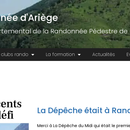
née d'Ariège
temental de la Randonnée Pédestre de l
 clubs rando
La formation
Actualités
E
La Dépêche était à Ran
Merci à La Dépêche du Midi qui était le prem