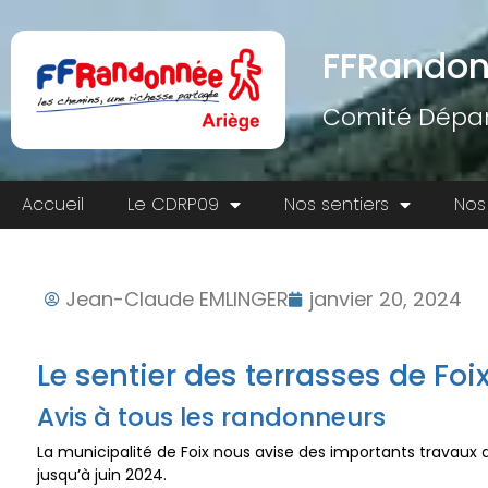
FFRandon
Comité Dépar
Accueil
Le CDRP09
Nos sentiers
Nos
Jean-Claude EMLINGER
janvier 20, 2024
Le sentier des terrasses de Foi
Avis à tous les randonneurs
La municipalité de Foix nous avise des importants travaux d
jusqu’à juin 2024.