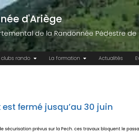
née d'Ariège
temental de la Randonnée Pédestre de l
 clubs rando
La formation
Actualités
E
x est fermé jusqu’au 30 juin
e sécurisation prévus sur la Pech. ces travaux bloquent le passa