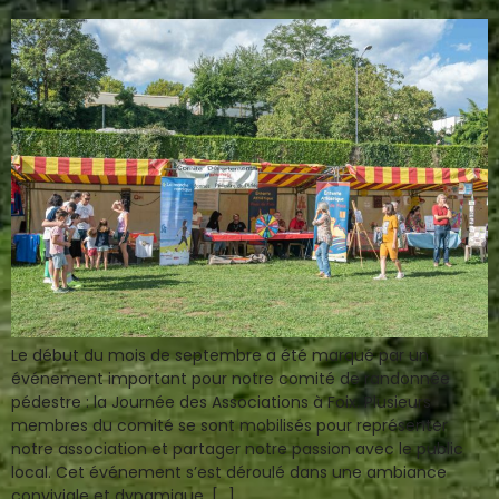
Le début du mois de septembre a été marqué par un
événement important pour notre comité de randonnée
pédestre : la Journée des Associations à Foix. Plusieurs
membres du comité se sont mobilisés pour représenter
notre association et partager notre passion avec le public
local. Cet événement s’est déroulé dans une ambiance
conviviale et dynamique, […]