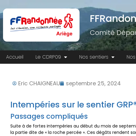
FFRandon
Comité Dépar
Accueil
Le CDRP09
Nos sentiers
Nos
Eric CHAIGNEAU
septembre 25, 2024
Intempéries sur le sentier GRP
Passages compliqués
Suite à de fortes intempéries au début du mois de septemb
la partie dite de « la roche percée ». Ces dégâts rendent