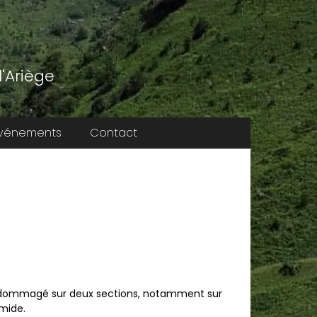
'Ariège
vénements
Contact
dommagé sur deux sections, notamment sur
mide.