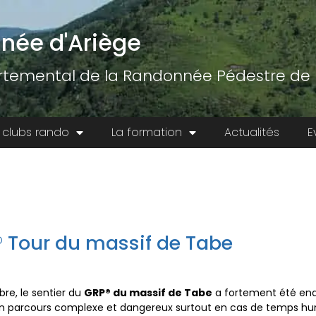
née d'Ariège
temental de la Randonnée Pédestre de l
 clubs rando
La formation
Actualités
E
® Tour du massif de Tabe
re, le sentier du
GRP® du massif de Tabe
a fortement été en
 son parcours complexe et dangereux surtout en cas de temps hu