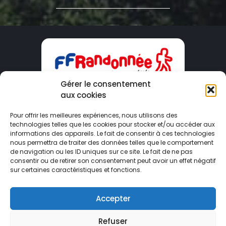
Gérer le consentement
aux cookies
CDRP09
Pour offrir les meilleures expériences, nous utilisons des
technologies telles que les cookies pour stocker et/ou accéder aux
Maison du Tourisme – 2 Boulevard Du Sud
informations des appareils. Le fait de consentir à ces technologies
09000 FOIX
nous permettra de traiter des données telles que le comportement
de navigation ou les ID uniques sur ce site. Le fait de ne pas
consentir ou de retirer son consentement peut avoir un effet négatif
ariege@ffrandonnee.fr
sur certaines caractéristiques et fonctions.
05 34 09 02 09
Accepter
Refuser