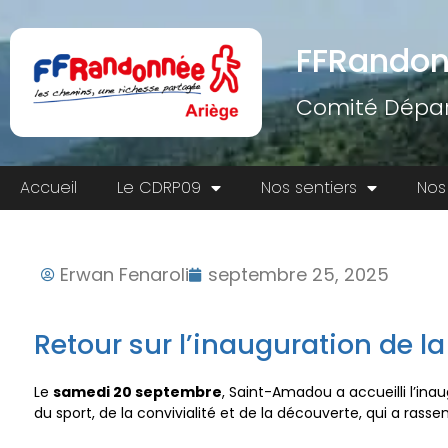
FFRandon
Comité Dépar
Accueil
Le CDRP09
Nos sentiers
Nos
Erwan Fenaroli
septembre 25, 2025
Retour sur l’inauguration de 
Le
samedi 20 septembre
, Saint-Amadou a accueilli l’in
du sport, de la convivialité et de la découverte, qui a r