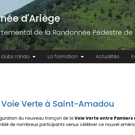
née d'Ariège
temental de la Randonnée Pédestre de l
 clubs rando
La formation
Actualités
E
la Voie Verte à Saint-Amadou
auguration du nouveau tronçon de la
Voie Verte entre Pamiers 
assemblé de nombreux participants venus célébrer ce nouvel amé