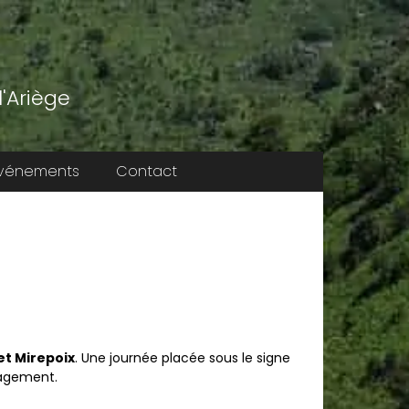
'Ariège
vénements
Contact
et Mirepoix
. Une journée placée sous le signe
nagement.