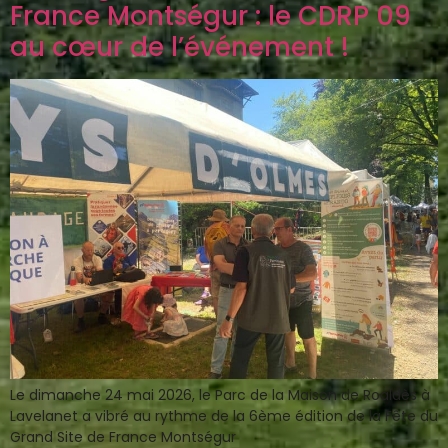
France Montségur : le CDRP 09
au cœur de l’événement !
Le dimanche 24 mai 2026, le Parc de la Maison de Roaldès à
Lavelanet a vibré au rythme de la 6ème édition de la Fête du
Grand Site de France Montségur