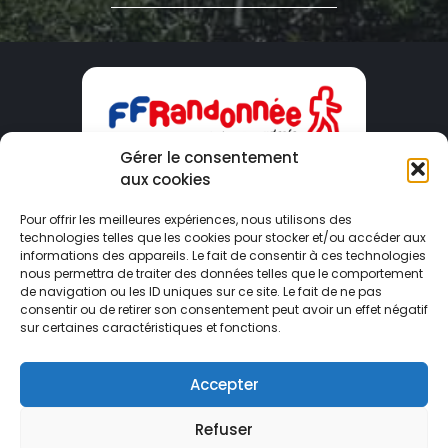
Gérer le consentement
aux cookies
CDRP09
Pour offrir les meilleures expériences, nous utilisons des
technologies telles que les cookies pour stocker et/ou accéder aux
Maison du Tourisme – 2 Boulevard Du Sud
informations des appareils. Le fait de consentir à ces technologies
09000 FOIX
nous permettra de traiter des données telles que le comportement
de navigation ou les ID uniques sur ce site. Le fait de ne pas
consentir ou de retirer son consentement peut avoir un effet négatif
ariege@ffrandonnee.fr
sur certaines caractéristiques et fonctions.
05 34 09 02 09
Accepter
Refuser