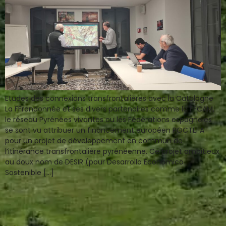
Etudes des connexions transfrontalières avec la Catalogne
La FFrandonnée et ses divers partenaires comme la FFCAM,
le réseau Pyrénées vivantes ou les Fédérations espagnoles
se sont vu attribuer un financement européen POCTEFA
pour un projet de développement en commun de
l’itinérance transfrontalière pyrénéenne. Ce projet ambitieux
au doux nom de DESIR (pour Desarrollo Economico
Sostenible […]