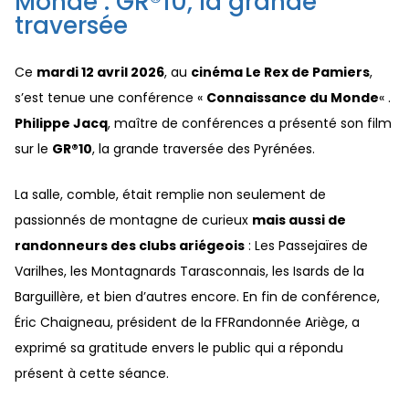
Monde : GR®10, la grande
traversée
Ce
mardi 12 avril 2026
, au
cinéma Le Rex de Pamiers
,
s’est tenue une conférence «
Connaissance du Monde
« .
Philippe Jacq
, maître de conférences a présenté son film
sur le
GR®10
, la grande traversée des Pyrénées.
La salle, comble, était remplie non seulement de
passionnés de montagne de curieux
mais aussi de
randonneurs des clubs ariégeois
: Les Passejaïres de
Varilhes, les Montagnards Tarasconnais, les Isards de la
Barguillère, et bien d’autres encore. En fin de conférence,
Éric Chaigneau, président de la FFRandonnée Ariège, a
exprimé sa gratitude envers le public qui a répondu
présent à cette séance.