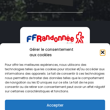
Gérer le consentement
aux cookies
CDRP09
Pour offrir les meilleures expériences, nous utilisons des
technologies telles que les cookies pour stocker et/ou accéder aux
Maison du Tourisme – 2 Boulevard Du Sud
informations des appareils. Le fait de consentir à ces technologies
09000 FOIX
nous permettra de traiter des données telles que le comportement
de navigation ou les ID uniques sur ce site. Le fait de ne pas
consentir ou de retirer son consentement peut avoir un effet négatif
ariege@ffrandonnee.fr
sur certaines caractéristiques et fonctions.
05 34 09 02 09
Accepter