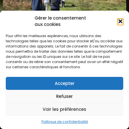
Gérer le consentement
Le dimanche 27 octobre à Verdun, six de nos animateurs
aux cookies
dont notre agent de développement ont initié à la
randonnée 60 volontaires du Service National Universel.
Pour offrir les meilleures expériences, nous utilisons des
technologies telles que les cookies pour stocker et/ou accéder aux
Les balades de Jean-Claude
informations des appareils. Le fait de consentir à ces technologies
nous permettra de traiter des données telles que le comportement
Rivère sur Pyrénées FM
de navigation ou les ID uniques sur ce site. Le fait de ne pas
consentir ou de retirer son consentement peut avoir un effet négatif
sur certaines caractéristiques et fonctions.
Accepter
Refuser
Voir les préférences
Politique de confidentialité