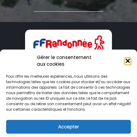
Gérer le consentement
aux cookies
CDRP09
Pour offrir les meilleures expériences, nous utilisons des
technologies telles que les cookies pour stocker et/ou accéder aux
Maison du Tourisme – 2 Boulevard Du Sud
informations des appareils. Le fait de consentir à ces technologies
09000 FOIX
nous permettra de traiter des données telles que le comportement
de navigation ou les ID uniques sur ce site. Le fait de ne pas
consentir ou de retirer son consentement peut avoir un effet négatif
ariege@ffrandonnee.fr
sur certaines caractéristiques et fonctions.
05 34 09 02 09
Accepter