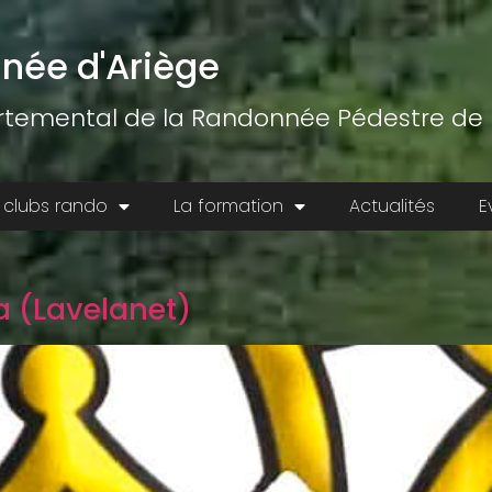
née d'Ariège
temental de la Randonnée Pédestre de l
 clubs rando
La formation
Actualités
E
 (Lavelanet)