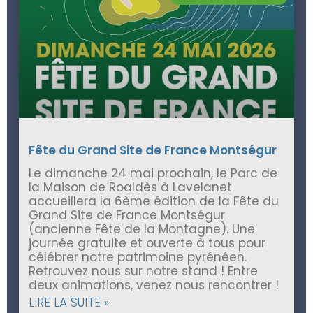
Fête du Grand Site de France Montségur
Le dimanche 24 mai prochain, le Parc de
la Maison de Roaldès à Lavelanet
accueillera la 6ème édition de la Fête du
Grand Site de France Montségur
(ancienne Fête de la Montagne). Une
journée gratuite et ouverte à tous pour
célébrer notre patrimoine pyrénéen.
Retrouvez nous sur notre stand ! Entre
deux animations, venez nous rencontrer !
LIRE LA SUITE »