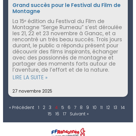
Grand succès pour le Festival du Film de
Montagne
La 15ᵉ édition du Festival du Film de
Montagne “Serge Rumeau” s’est déroulée
les 21, 22 et 23 novembre à Ganac, et a
rencontré un très beau succès. Trois jours
durant, le public a répondu présent pour
découvrir des films inspirants, échanger
avec des passionnés de montagne et
partager des moments forts autour de
l’aventure, de l’effort et de la nature.
LIRE LA SUITE »
27 novembre 2025
« Précédent
1
2
3
4
5
6
7
8
9
10
11
12
13
14
15
16
17
Suivant »